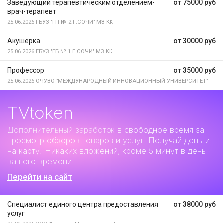
Заведующий терапевтическим отделением-
от 75000 руб
врач-терапевт
25.06.2026
ГБУЗ "ГП № 2 Г.СОЧИ" МЗ КК
Акушерка
от 30000 руб
25.06.2026
ГБУЗ "ГБ № 1 Г.СОЧИ" МЗ КК
Профессор
от 35000 руб
25.06.2026
ОЧУВО "МЕЖДУНАРОДНЫЙ ИННОВАЦИОННЫЙ УНИВЕРСИТЕТ"
TVtoken
Дополнительный заработок
в свободное время за
просмотр обзоров товаров и услуг. Получай деньги
на карту! Никаких вложений, кроме 5 минут в день
вашего времени!
Перейти на сайт
Специалист единого центра предоставления
от 38000 руб
услуг