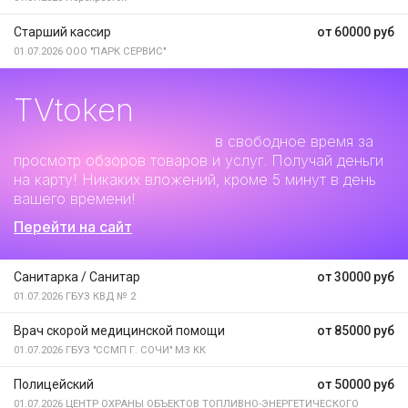
Старший кассир
от 60000 руб
01.07.2026
ООО "ПАРК СЕРВИС"
TVtoken
Дополнительный заработок
в свободное время за
просмотр обзоров товаров и услуг. Получай деньги
на карту! Никаких вложений, кроме 5 минут в день
вашего времени!
Перейти на сайт
Санитарка / Санитар
от 30000 руб
01.07.2026
ГБУЗ КВД № 2
Врач скорой медицинской помощи
от 85000 руб
01.07.2026
ГБУЗ "ССМП Г. СОЧИ" МЗ КК
Полицейский
от 50000 руб
01.07.2026
ЦЕНТР ОХРАНЫ ОБЪЕКТОВ ТОПЛИВНО-ЭНЕРГЕТИЧЕСКОГО