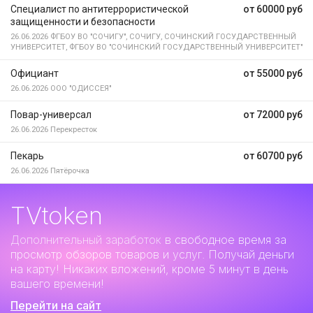
Специалист по антитеррористической
от 60000 руб
защищенности и безопасности
26.06.2026
ФГБОУ ВО "СОЧИГУ", СОЧИГУ, СОЧИНСКИЙ ГОСУДАРСТВЕННЫЙ
УНИВЕРСИТЕТ, ФГБОУ ВО "СОЧИНСКИЙ ГОСУДАРСТВЕННЫЙ УНИВЕРСИТЕТ"
Официант
от 55000 руб
26.06.2026
ООО "ОДИССЕЯ"
Повар-универсал
от 72000 руб
26.06.2026
Перекресток
Пекарь
от 60700 руб
26.06.2026
Пятёрочка
TVtoken
Дополнительный заработок
в свободное время за
просмотр обзоров товаров и услуг. Получай деньги
на карту! Никаких вложений, кроме 5 минут в день
вашего времени!
Перейти на сайт