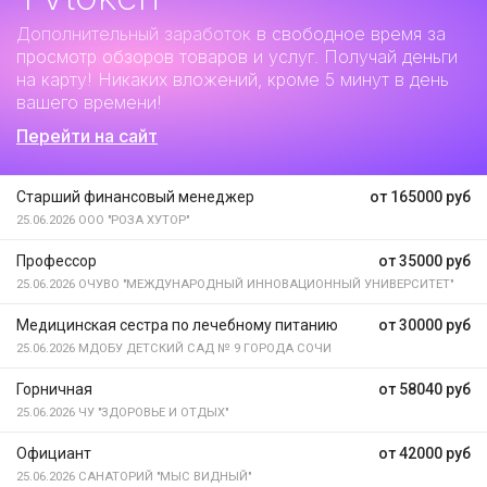
Дополнительный заработок
в свободное время за
просмотр обзоров товаров и услуг. Получай деньги
на карту! Никаких вложений, кроме 5 минут в день
вашего времени!
Перейти на сайт
Старший финансовый менеджер
от 165000 руб
25.06.2026
ООО "РОЗА ХУТОР"
Профессор
от 35000 руб
25.06.2026
ОЧУВО "МЕЖДУНАРОДНЫЙ ИННОВАЦИОННЫЙ УНИВЕРСИТЕТ"
Медицинская сестра по лечебному питанию
от 30000 руб
25.06.2026
МДОБУ ДЕТСКИЙ САД № 9 ГОРОДА СОЧИ
Горничная
от 58040 руб
25.06.2026
ЧУ "ЗДОРОВЬЕ И ОТДЫХ"
Официант
от 42000 руб
25.06.2026
САНАТОРИЙ "МЫС ВИДНЫЙ"