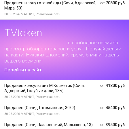
Продавец в зону готовой еды (Сочи, Адлерский,
от 70800 руб
Мира, 50)
30.06.2026
МАГНИТ, Розничная сеть
TVtoken
Дополнительный заработок
в свободное время за
просмотр обзоров товаров и услуг. Получай деньги
на карту! Никаких вложений, кроме 5 минут в день
вашего времени!
Перейти на сайт
Продавец консультант М.Косметик (Сочи,
от 41800 руб
Адлерский, Голубые дали, 13Б)
30.06.2026
МАГНИТ, Розничная сеть
Продавец (Сочи, Дагомысская, 30/9)
от 45400 руб
30.06.2026
МАГНИТ, Розничная сеть
Продавец (Сочи, Лазаревский, Малышева, 13)
от 39500 руб