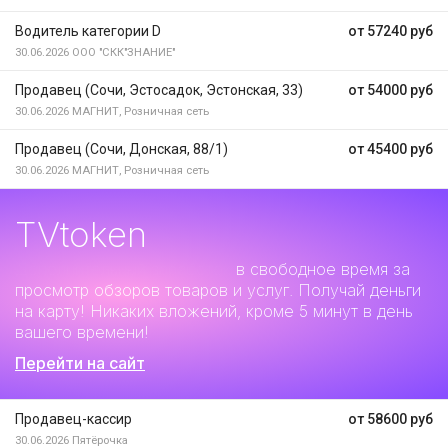
Водитель категории D
от 57240 руб
30.06.2026
ООО "СКК"ЗНАНИЕ"
Продавец (Сочи, Эстосадок, Эстонская, 33)
от 54000 руб
30.06.2026
МАГНИТ, Розничная сеть
Продавец (Сочи, Донская, 88/1)
от 45400 руб
30.06.2026
МАГНИТ, Розничная сеть
TVtoken
Дополнительный заработок
в свободное время за
просмотр обзоров товаров и услуг. Получай деньги
на карту! Никаких вложений, кроме 5 минут в день
вашего времени!
Перейти на сайт
Продавец-кассир
от 58600 руб
30.06.2026
Пятёрочка