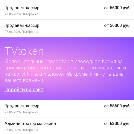
Продавец-кассир
от 56000 руб
27.06.2026
Пятёрочка
Продавец-кассир
от 56000 руб
27.06.2026
Пятёрочка
TVtoken
Дополнительный заработок
в свободное время за
просмотр обзоров товаров и услуг. Получай деньги
на карту! Никаких вложений, кроме 5 минут в день
вашего времени!
Перейти на сайт
Продавец-кассир
от 58600 руб
27.06.2026
Пятёрочка
Администратор магазина
от 63000 руб
27.06.2026
Пятёрочка