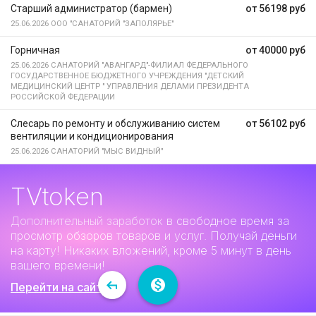
Старший администратор (бармен)
от 56198 руб
25.06.2026
ООО "САНАТОРИЙ "ЗАПОЛЯРЬЕ"
Горничная
от 40000 руб
25.06.2026
САНАТОРИЙ "АВАНГАРД"-ФИЛИАЛ ФЕДЕРАЛЬНОГО
ГОСУДАРСТВЕННОЕ БЮДЖЕТНОГО УЧРЕЖДЕНИЯ "ДЕТСКИЙ
МЕДИЦИНСКИЙ ЦЕНТР " УПРАВЛЕНИЯ ДЕЛАМИ ПРЕЗИДЕНТА
РОССИЙСКОЙ ФЕДЕРАЦИИ
Слесарь по ремонту и обслуживанию систем
от 56102 руб
вентиляции и кондиционирования
25.06.2026
САНАТОРИЙ "МЫС ВИДНЫЙ"
TVtoken
Дополнительный заработок
в свободное время за
просмотр обзоров товаров и услуг. Получай деньги
на карту! Никаких вложений, кроме 5 минут в день
вашего времени!
Перейти на сайт