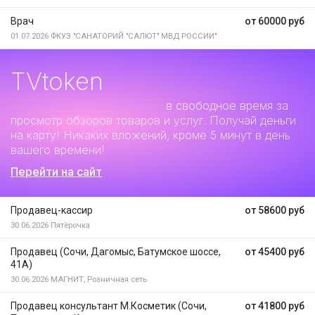
Врач
от 60000 руб
01.07.2026
ФКУЗ "САНАТОРИЙ "САЛЮТ" МВД РОССИИ"
TVtoken
Дополнительный заработок
в свободное время за
просмотр обзоров товаров и услуг. Получай деньги
на карту! Никаких вложений, кроме 5 минут в день
вашего времени!
Перейти на сайт
Продавец-кассир
от 58600 руб
30.06.2026
Пятёрочка
Продавец (Сочи, Дагомыс, Батумское шоссе,
от 45400 руб
41А)
30.06.2026
МАГНИТ, Розничная сеть
Продавец консультант М.Косметик (Сочи,
от 41800 руб