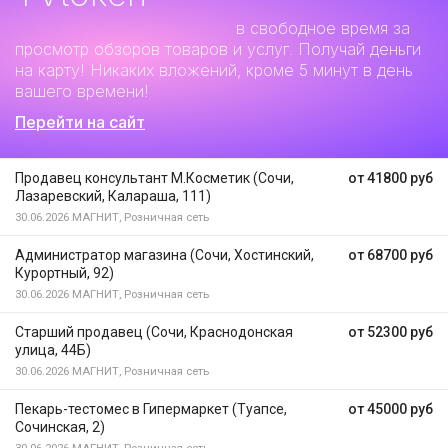
Дополнительный заработок
в свободное время за
просмотр обзоров товаров и услуг. Получай деньги
на карту! Никаких вложений, кроме 5 минут в день
вашего времени!
Перейти на сайт
Продавец консультант М.Косметик (Сочи,
от 41800 руб
Лазаревский, Калараша, 111)
30.06.2026
МАГНИТ, Розничная сеть
Администратор магазина (Сочи, Хостинский,
от 68700 руб
Курортный, 92)
30.06.2026
МАГНИТ, Розничная сеть
Старший продавец (Сочи, Краснодонская
от 52300 руб
улица, 44Б)
30.06.2026
МАГНИТ, Розничная сеть
Пекарь-тестомес в Гипермаркет (Туапсе,
от 45000 руб
Сочинская, 2)